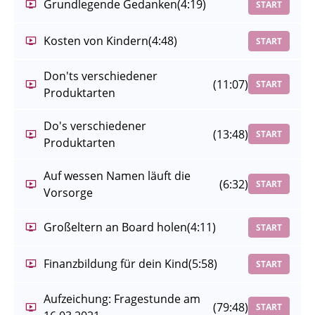
Grundlegende Gedanken
(4:19)
START
Kosten von Kindern
(4:48)
START
Don'ts verschiedener
(11:07)
START
Produktarten
Do's verschiedener
(13:48)
START
Produktarten
Auf wessen Namen läuft die
(6:32)
START
Vorsorge
Großeltern an Board holen
(4:11)
START
Finanzbildung für dein Kind
(5:58)
START
Aufzeichung: Fragestunde am
(79:48)
START